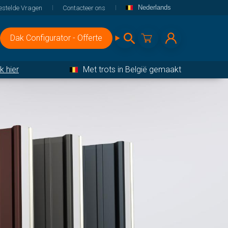
Nederlands
estelde Vragen
Contacteer ons
Dak Configurator - Offerte
ik hier
Met trots in België gemaakt
 en toebehoren