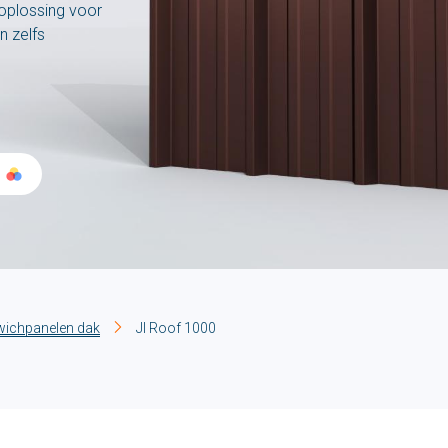
 oplossing voor
n zelfs
ichpanelen dak
JI Roof 1000