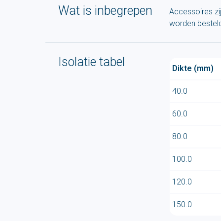
Wat is inbegrepen
Accessoires zi
worden bestel
Isolatie tabel
Dikte (mm)
40.0
60.0
80.0
100.0
120.0
150.0