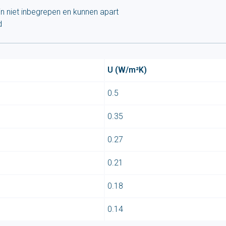
jn niet inbegrepen en kunnen apart
d
U (W/m²K)
0.5
0.35
0.27
0.21
0.18
0.14