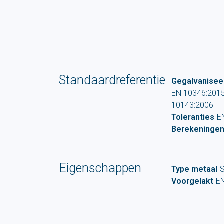
Standaardreferentie
Gegalvaniseer
EN 10346:2015 
10143:2006
Toleranties
E
Berekeninge
Eigenschappen
Type metaal
S
Voorgelakt
E