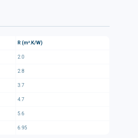
R (m².K/W)
2.0
2.8
3.7
4.7
5.6
6.95