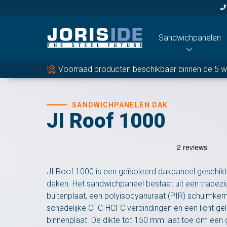
Sandwichpanelen
Voorraad producten beschikbaar binnen de 5 
Bevestigingsmat
Schroeven en Toebe
Butylband
SANDWICHPANELEN DAK
JI Roof 1000
Gordingen
JI Roof 1000 is een geïsoleerd dakpaneel geschikt
daken. Het sandwichpaneel bestaat uit een trape
buitenplaat, een polyisocyanuraat (PIR) schuimker
schadelijke CFC-HCFC verbindingen en een licht gel
binnenplaat. De dikte tot 150 mm laat toe om een 