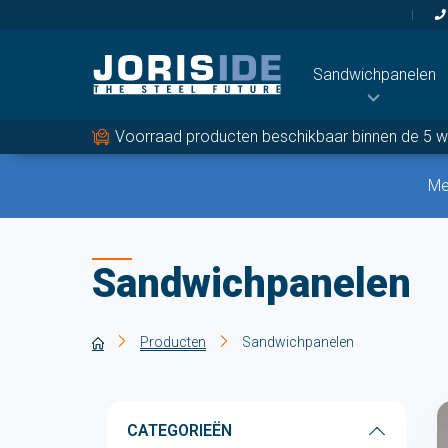
Sandwichpanelen
Voorraad producten beschikbaar binnen de 5 
Bevestigingsmat
Schroeven en Toebe
Me
Butylband
Gordingen
Sandwichpanelen
Producten
Sandwichpanelen
CATEGORIEËN