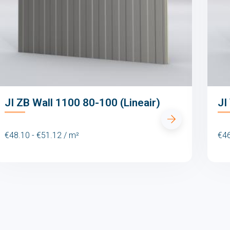
JI ZB Wall 1100 80-100 (Lineair)
JI
€48.10 - €51.12 / m²
€46