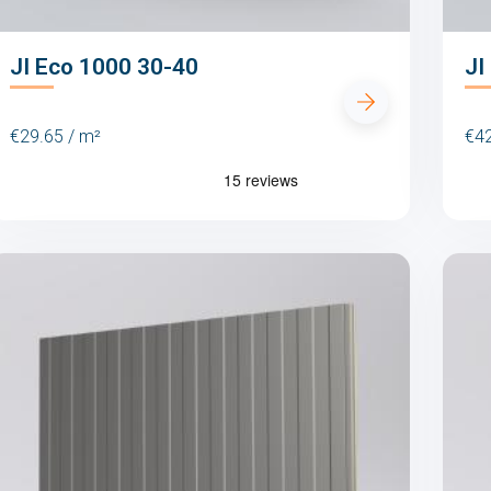
JI Eco 1000 30-40
JI
€29.65 / m²
€42