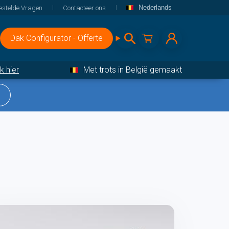
Nederlands
estelde Vragen
Contacteer ons
Dak Configurator - Offerte
ik hier
Met trots in België gemaakt
 en toebehoren