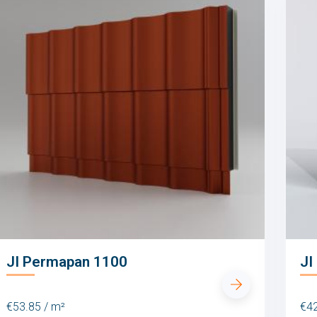
JI Permapan 1100
JI
€53.85 / m²
€42