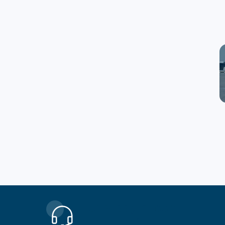
Een vraag of een
probleem?