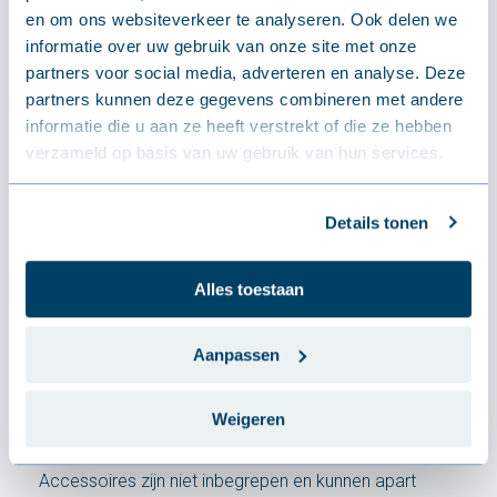
en om ons websiteverkeer te analyseren. Ook delen we
informatie over uw gebruik van onze site met onze
partners voor social media, adverteren en analyse. Deze
partners kunnen deze gegevens combineren met andere
informatie die u aan ze heeft verstrekt of die ze hebben
verzameld op basis van uw gebruik van hun services.
Isolatie
Details tonen
Kern
Polyisocyanuraat (PIR)
Brandklasse
B-s2,d0
Ontschuiming
Alles toestaan
100 mm (optioneel 150 – 200 – 250 – 300 mm)
Aanpassen
Wat is inbegrepen
Weigeren
Accessoires zijn niet inbegrepen en kunnen apart