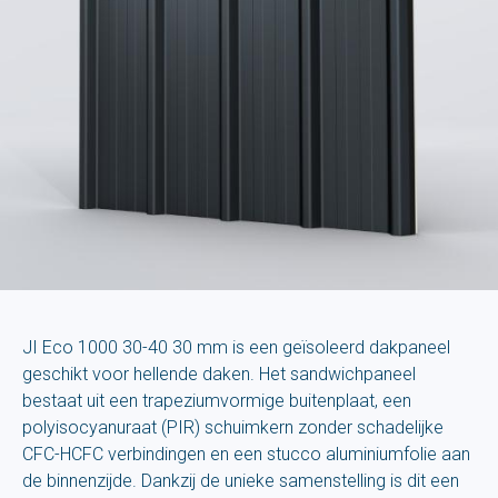
JI Eco 1000 30-40 30 mm is een geïsoleerd dakpaneel
geschikt voor hellende daken. Het sandwichpaneel
bestaat uit een trapeziumvormige buitenplaat, een
polyisocyanuraat (PIR) schuimkern zonder schadelijke
CFC-HCFC verbindingen en een stucco aluminiumfolie aan
de binnenzijde. Dankzij de unieke samenstelling is dit een