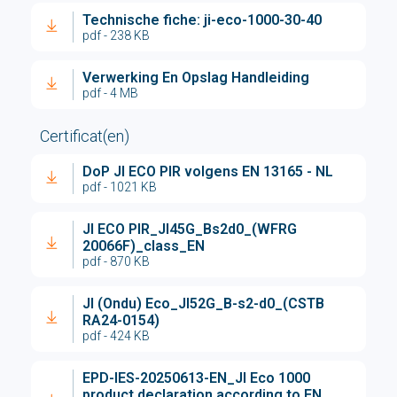
Technische fiche: ji-eco-1000-30-40
pdf - 238 KB
Verwerking En Opslag Handleiding
pdf - 4 MB
Certificat(en)
DoP JI ECO PIR volgens EN 13165 - NL
pdf - 1021 KB
JI ECO PIR_JI45G_Bs2d0_(WFRG
20066F)_class_EN
pdf - 870 KB
JI (Ondu) Eco_JI52G_B-s2-d0_(CSTB
RA24-0154)
pdf - 424 KB
EPD-IES-20250613-EN_JI Eco 1000
product declaration according to EN