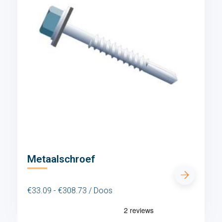
Metaalschroef
€33.09 - €308.73 / Doos