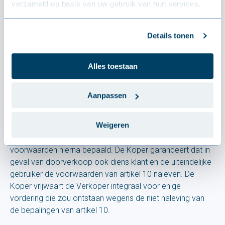
verzameld op basis van uw gebruik van hun services.
Artikel 8-Waarborg
De Verkoper waarborgt (i) dat op het ogenblik van levering
Details tonen
de Producten conform zijn aan de specificaties vervat in
de orderbevestiging met inachtname van de gewoonlijk
Alles toestaan
gangbare afwijkingen overeenkomstig de bestaande en
algemeen aanvaarde euronormen met bijhorende
toleranties en de gebruiken van toepassing op de
Aanpassen
Producten.
Weigeren
(ii)Een algemene garantie van 10 jaar wordt toegekend
(de “Waarborgen”), mits naleving door de Koper van de
voorwaarden hierna bepaald. De Koper garandeert dat in
geval van doorverkoop ook diens klant en de uiteindelijke
gebruiker de voorwaarden van artikel 10 naleven. De
Koper vrijwaart de Verkoper integraal voor enige
vordering die zou ontstaan wegens de niet naleving van
de bepalingen van artikel 10.