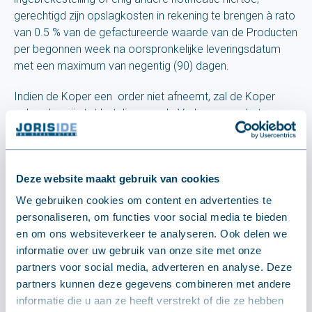
gerechtigd zijn opslagkosten in rekening te brengen à rato
van 0.5 % van de gefactureerde waarde van de Producten
per begonnen week na oorspronkelijke leveringsdatum
met een maximum van negentig (90) dagen.
Indien de Koper een order niet afneemt, zal de Koper
gehouden zijn tot betaling aan de Verkoper van het
volledige bedrag van het order ten titel van forfaitaire
schadevergoeding onverminderd het aantal dagen
opslagvergoeding beperkt tot negentig (90) dagen.
Deze website maakt gebruik van cookies
Voorschotten die reeds ontvangen zijn zullen worden
aangewend door de Verkoper ter vergoeding van
We gebruiken cookies om content en advertenties te
bovenstaande vergoedingen. Partijen komen overeen dat
personaliseren, om functies voor social media te bieden
onder productie ook dient te worden begrepen het binnen
en om ons websiteverkeer te analyseren. Ook delen we
halen door de Verkoper van niet courante grondstoffen
informatie over uw gebruik van onze site met onze
en/of materialen.
partners voor social media, adverteren en analyse. Deze
partners kunnen deze gegevens combineren met andere
informatie die u aan ze heeft verstrekt of die ze hebben