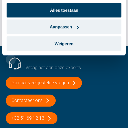
Alles toestaan
1
product gevonden
Aanpassen
Weigeren
Een vraag of een probleem?
Vraag het aan onze experts
Ga naar veelgestelde vragen
Contacteer ons
+32 51 69 12 13