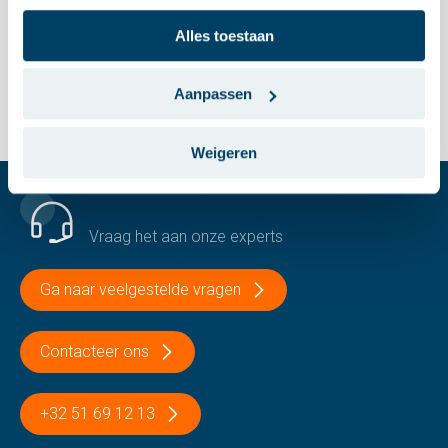
Alles toestaan
1
product gevonden
Aanpassen
Weigeren
Een vraag of een probleem?
Vraag het aan onze experts
Ga naar veelgestelde vragen
Contacteer ons
+32 51 69 12 13