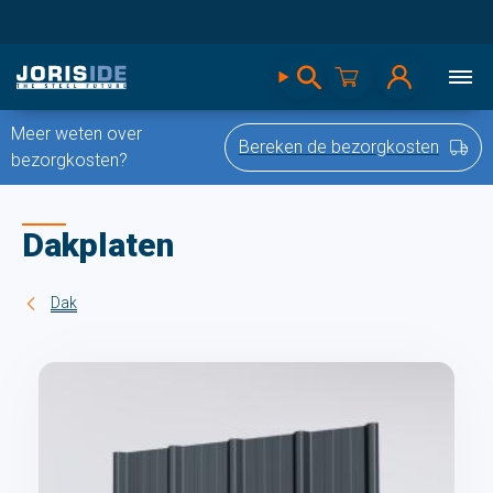
Meer weten over
Bereken de bezorgkosten
bezorgkosten?
Dakplaten
Dak