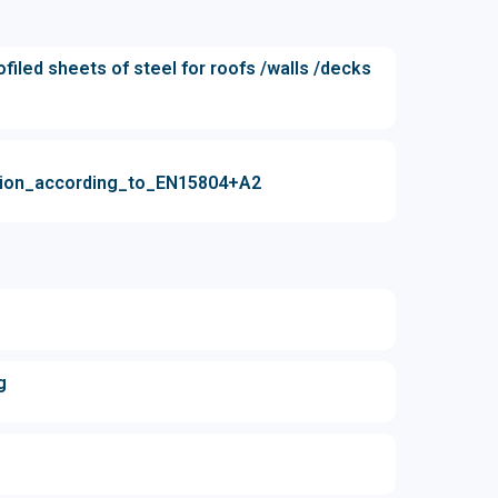
led sheets of steel for roofs /walls /decks
tion_according_to_EN15804+A2
g