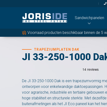
Sandwichpanelen
Voorraad producten beschikbaar binnen de 5 
Bevestigingsmat
Schroeven en Toebe
Butylband
TRAPEZIUMPLATEN DAK
JI 33-250-1000 Da
Gordingen
De JI 33-250-1000 Dak is een trapeziumvormig met
ontworpen voor enkelwandige daktoepassingen. He
voor agrarische, industriële en tertiaire gebouwen 
hoge stabiliteit en structurele sterkte. Met dezelfde
buitenafmetingen als het JI Eco paneel kan het hi