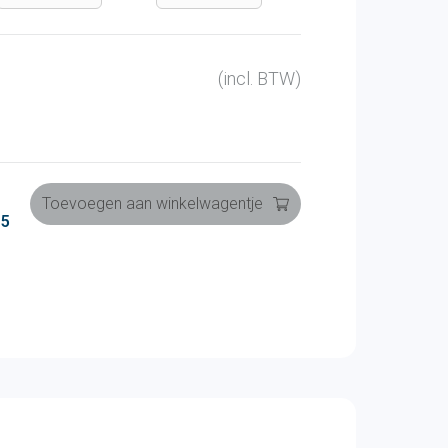
(incl. BTW)
Toevoegen aan winkelwagentje
 5