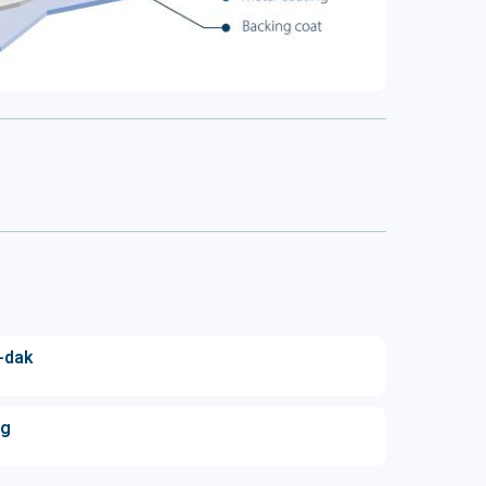
0-dak
ng