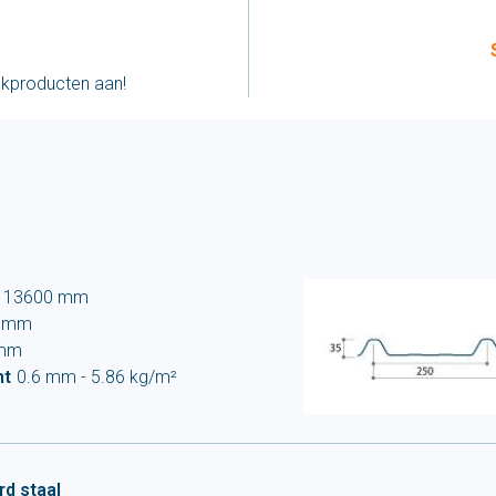
ckproducten aan!
- 13600 mm
 mm
 mm
ht
0.6 mm - 5.86 kg/m²
d staal