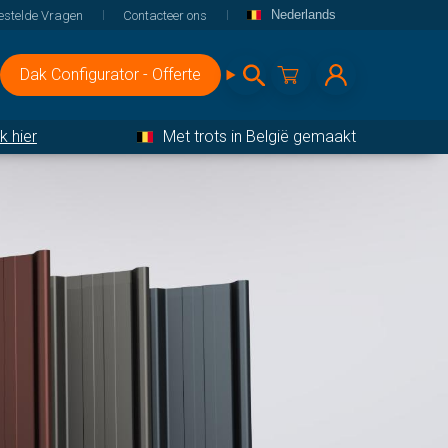
Nederlands
estelde Vragen
Contacteer ons
Dak Configurator - Offerte
ik hier
Met trots in België gemaakt
 en toebehoren