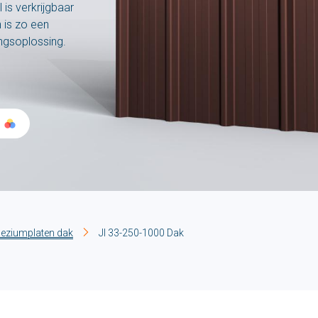
 is verkrijgbaar
n is zo een
ingsoplossing.
eziumplaten dak
JI 33-250-1000 Dak