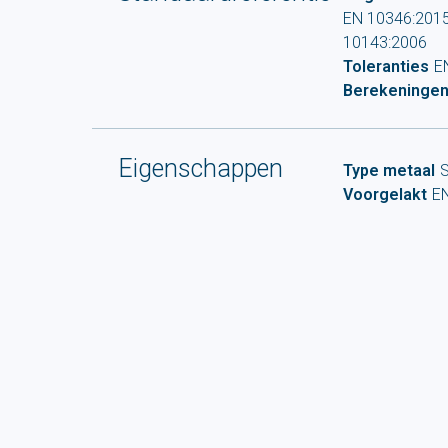
EN 10346:2015 
10143:2006
Toleranties
E
Berekeninge
Eigenschappen
Type metaal
S
Voorgelakt
E