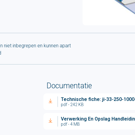
jn niet inbegrepen en kunnen apart
d
Documentatie
Technische fiche: ji-33-250-100
pdf - 242 KB
Verwerking En Opslag Handleidi
pdf - 4 MB