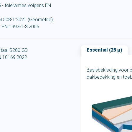
- toleranties volgens EN
N 508-1:2021 (Geometrie)
n
EN 1993-1-3:2006
Essential (25 µ)
taal S280 GD
N 10169:2022
Basisbekleding voor b
dakbedekking en toe