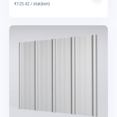
€125.42 / stuk(ken)