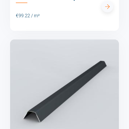
€99.22 / m²