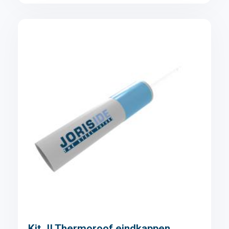
Kit JI Thermoroof eindkappen