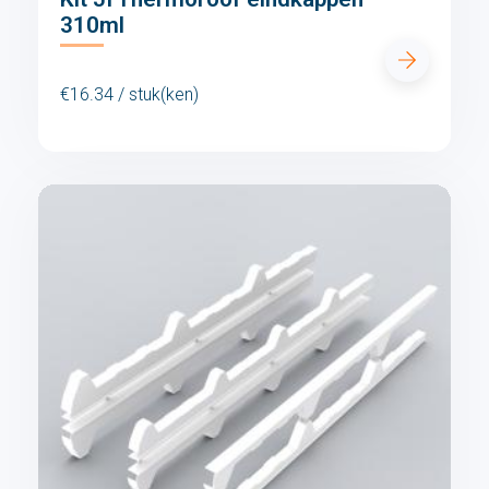
310ml
€16.34 / stuk(ken)