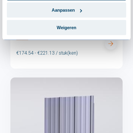
Aanpassen
Lichtstraat polycarbonaat 45-333-
Weigeren
1000 - 2.5mm
€174.54 - €221.13 / stuk(ken)