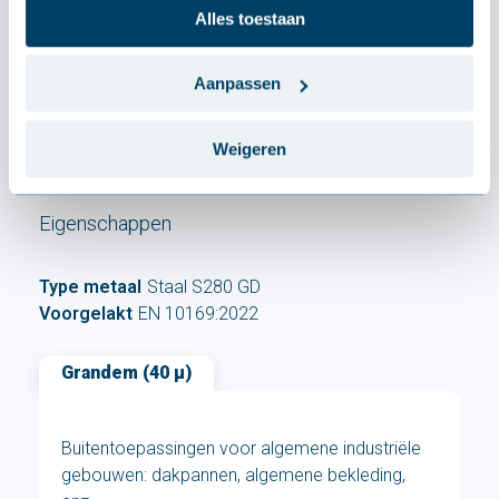
Alles toestaan
Gegalvaniseerd staal
EN 10346:2015 - toleranties volgens EN 10143:2006
Aanpassen
Toleranties
EN 508-1:2021 (Geometrie)
Berekeningen
EN 1993-1-3:2006
Weigeren
Eigenschappen
Type metaal
Staal S280 GD
Voorgelakt
EN 10169:2022
Grandem (40 µ)
Buitentoepassingen voor algemene industriële
gebouwen: dakpannen, algemene bekleding,