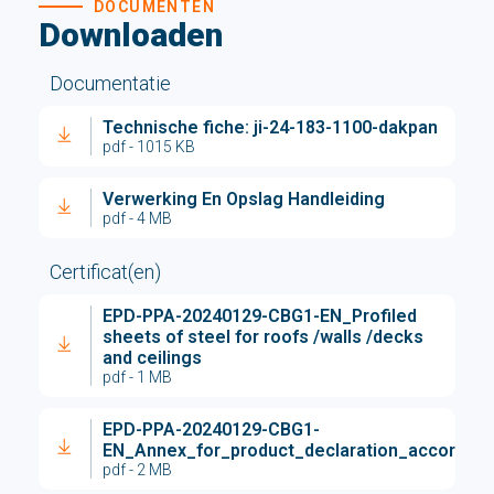
DOCUMENTEN
Downloaden
Documentatie
Technische fiche: ji-24-183-1100-dakpan
pdf - 1015 KB
Verwerking En Opslag Handleiding
pdf - 4 MB
Certificat(en)
EPD-PPA-20240129-CBG1-EN_Profiled
sheets of steel for roofs /walls /decks
and ceilings
pdf - 1 MB
EPD-PPA-20240129-CBG1-
EN_Annex_for_product_declaration_accordin
pdf - 2 MB