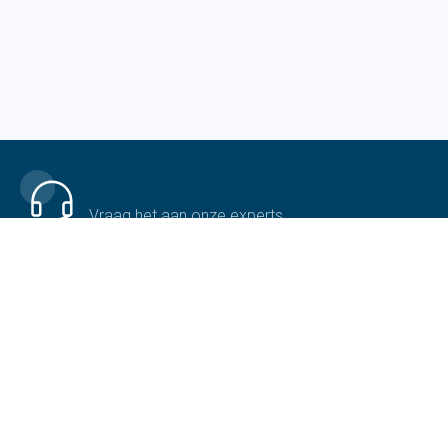
Een vraag of een probleem?
Vraag het aan onze experts
Ga naar veelgestelde vragen
Contacteer ons
+32 51 69 12 13