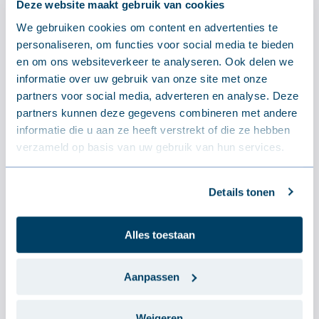
Deze website maakt gebruik van cookies
Prijs per eenheid
(incl. BTW)
We gebruiken cookies om content en advertenties te
personaliseren, om functies voor social media te bieden
Op voorraad
en om ons websiteverkeer te analyseren. Ook delen we
Afgeleverd
binnen 5 dagen
informatie over uw gebruik van onze site met onze
partners voor social media, adverteren en analyse. Deze
Toevoegen aan winkelwagentje
partners kunnen deze gegevens combineren met andere
informatie die u aan ze heeft verstrekt of die ze hebben
verzameld op basis van uw gebruik van hun services.
Details tonen
Alles toestaan
Andere afmeting, kleur of
isolatiedikte gewenst?
Aanpassen
Neem contact op via mail.
Op onze webshop bieden wij enkel onze
Weigeren