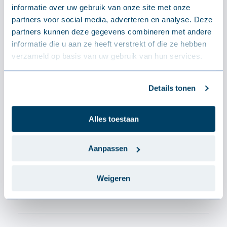
informatie over uw gebruik van onze site met onze
partners voor social media, adverteren en analyse. Deze
TECHNISCH
partners kunnen deze gegevens combineren met andere
Specificaties
informatie die u aan ze heeft verstrekt of die ze hebben
verzameld op basis van uw gebruik van hun services.
Afmetingen
Details tonen
Lengte
1500 - 13600 mm
Breedte
1035 mm
Alles toestaan
Hoogte
35.0 mm
Dikte - Gewicht
0.6 mm - 5.82 kg/m²
Aanpassen
Weigeren