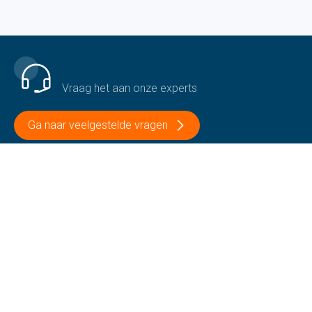
Een vraag of een probleem?
Vraag het aan onze experts
Ga naar veelgestelde vragen
Contacteer ons
+32 51 69 12 13
Volg ons
Op onze sociale media