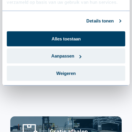
verzameld op basis van uw gebruik van hun services.
JI Thermoroof 40 Polycarb 45-333
Details tonen
€99.22 / m²
Alles toestaan
Aanpassen
Weigeren
Gratis afhalen