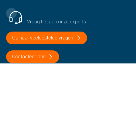
Een vraag of een probleem?
Vraag het aan onze experts
Ga naar veelgestelde vragen
Contacteer ons
+32 51 69 12 13
Volg ons
Op onze sociale media