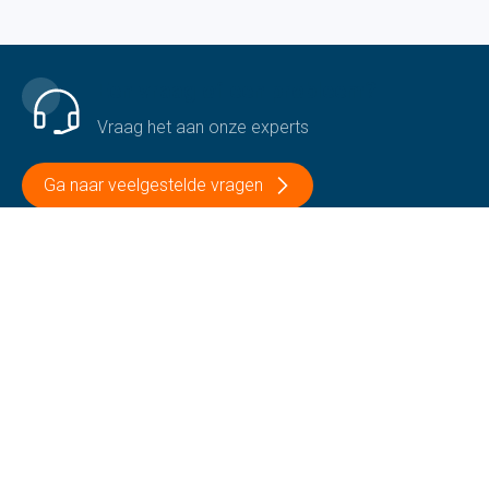
Een vraag of een probleem?
Vraag het aan onze experts
Ga naar veelgestelde vragen
Contacteer ons
+32 51 69 12 13
Volg ons
Op onze sociale media