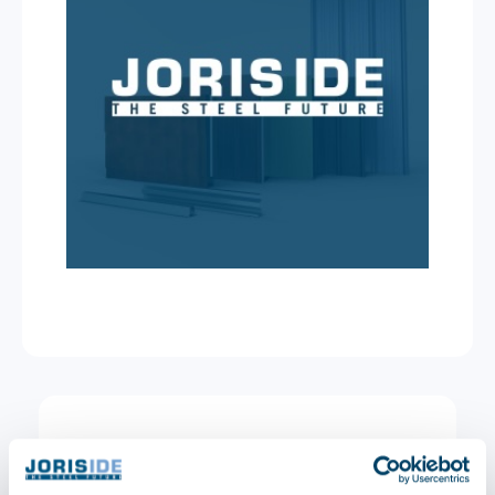
Andere afmeting, kleur of
isolatiedikte gewenst?