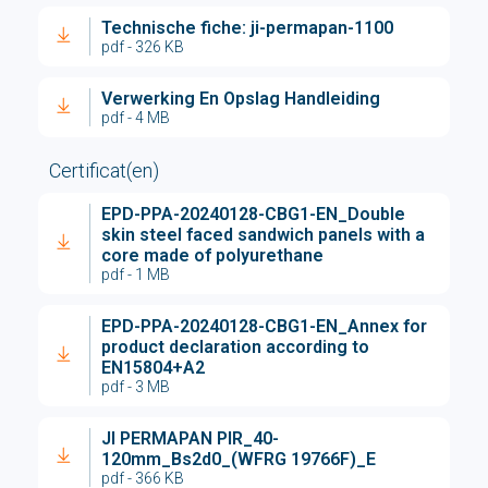
Technische fiche: ji-permapan-1100
pdf - 326 KB
Verwerking En Opslag Handleiding
pdf - 4 MB
Certificat(en)
EPD-PPA-20240128-CBG1-EN_Double
skin steel faced sandwich panels with a
core made of polyurethane
pdf - 1 MB
EPD-PPA-20240128-CBG1-EN_Annex for
product declaration according to
EN15804+A2
pdf - 3 MB
JI PERMAPAN PIR_40-
120mm_Bs2d0_(WFRG 19766F)_E
pdf - 366 KB