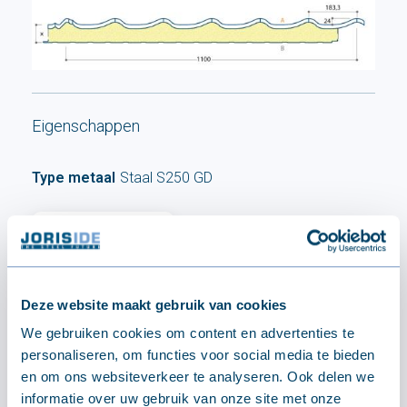
Eigenschappen
Type metaal
Staal S250 GD
Grandem (40 µ)
Buitentoepassingen voor algemene industriële
Deze website maakt gebruik van cookies
gebouwen: dakpannen, algemene bekleding,
enz.
We gebruiken cookies om content en advertenties te
personaliseren, om functies voor social media te bieden
en om ons websiteverkeer te analyseren. Ook delen we
informatie over uw gebruik van onze site met onze