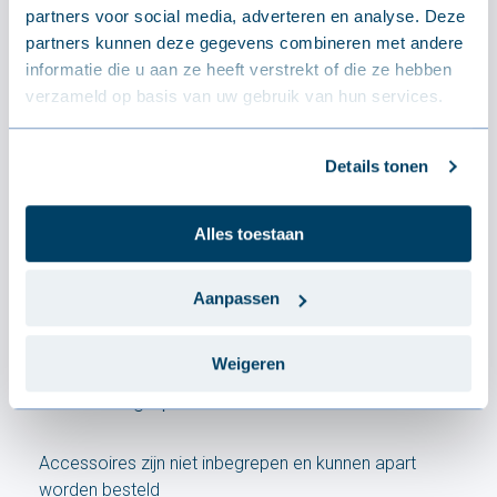
partners voor social media, adverteren en analyse. Deze
partners kunnen deze gegevens combineren met andere
informatie die u aan ze heeft verstrekt of die ze hebben
verzameld op basis van uw gebruik van hun services.
Details tonen
Isolatie
Alles toestaan
Kern
Polyisocyanuraat (PIR)
Brandklasse
B-s2,d0
Aanpassen
Weigeren
Wat is inbegrepen
Accessoires zijn niet inbegrepen en kunnen apart
worden besteld