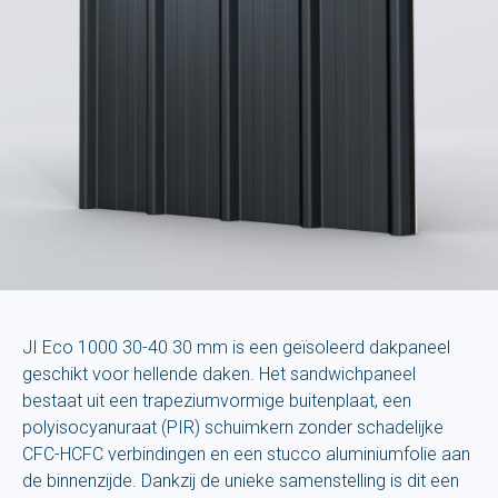
JI Eco 1000 30-40 30 mm is een geïsoleerd dakpaneel
geschikt voor hellende daken. Het sandwichpaneel
bestaat uit een trapeziumvormige buitenplaat, een
polyisocyanuraat (PIR) schuimkern zonder schadelijke
CFC-HCFC verbindingen en een stucco aluminiumfolie aan
de binnenzijde. Dankzij de unieke samenstelling is dit een