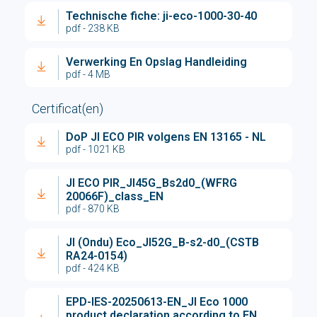
Technische fiche: ji-eco-1000-30-40
pdf - 238 KB
Verwerking En Opslag Handleiding
pdf - 4 MB
Certificat(en)
DoP JI ECO PIR volgens EN 13165 - NL
pdf - 1021 KB
JI ECO PIR_JI45G_Bs2d0_(WFRG
20066F)_class_EN
pdf - 870 KB
JI (Ondu) Eco_JI52G_B-s2-d0_(CSTB
RA24-0154)
pdf - 424 KB
EPD-IES-20250613-EN_JI Eco 1000
product declaration according to EN