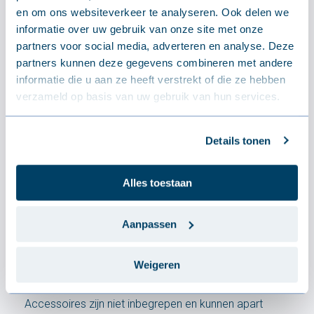
en om ons websiteverkeer te analyseren. Ook delen we
informatie over uw gebruik van onze site met onze
partners voor social media, adverteren en analyse. Deze
partners kunnen deze gegevens combineren met andere
informatie die u aan ze heeft verstrekt of die ze hebben
verzameld op basis van uw gebruik van hun services.
Isolatie
Details tonen
Kern
Polyisocyanuraat (PIR)
Brandklasse
B-s2,d0
Ontschuiming
Alles toestaan
100 mm (optioneel 150 – 200 – 250 – 300 mm)
Aanpassen
Wat is inbegrepen
Weigeren
Accessoires zijn niet inbegrepen en kunnen apart