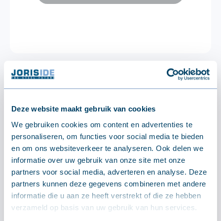
Andere afmeting, kleur of
isolatiedikte gewenst?
Deze website maakt gebruik van cookies
Neem contact op via mail.
We gebruiken cookies om content en advertenties te
Op onze webshop bieden wij enkel onze
personaliseren, om functies voor social media te bieden
stockproducten aan!
en om ons websiteverkeer te analyseren. Ook delen we
informatie over uw gebruik van onze site met onze
partners voor social media, adverteren en analyse. Deze
partners kunnen deze gegevens combineren met andere
Stuur ons een bericht
informatie die u aan ze heeft verstrekt of die ze hebben
verzameld op basis van uw gebruik van hun services.