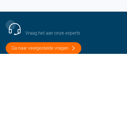
Een vraag of een probleem?
Vraag het aan onze experts
Ga naar veelgestelde vragen
Contacteer ons
+32 51 69 12 13
Volg ons
Op onze sociale media