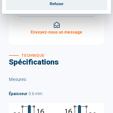
Nous proposons uniquement nos produits
Refuser
en stock dans notre boutique en ligne!
Envoyez-nous un message
TECHNIQUE
Spécifications
Mesures
Épaisseur
0.6 mm