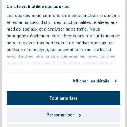
Ce site web utilise des cookies.
Les cookies nous permettent de personnaliser le contenu
En stock
et les annonces, d'offrir des fonctionnalités relatives aux
Livré
dans les 5 jours
médias sociaux et d'analyser notre trafic. Nous
partageons également des informations sur l'utilisation de
Ajouter au panier
notre site avec nos partenaires de médias sociaux, de
publicité et d'analyse, qui peuvent combiner celles-ci
avec d'autres informations que vous leur avez fournies
ou qu'ils ont collectées lors de votre utilisation de leurs
services.
Afficher les détails
Tout autoriser
Souhaitez-vous une longueur,
une couleur ou une épaisseur
d’isolation différente?
Personnaliser
Contactez-nous par email.