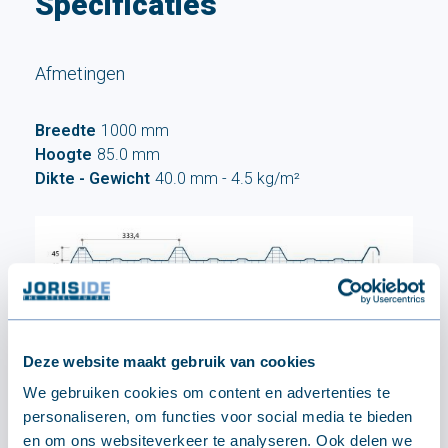
Specificaties
Afmetingen
Breedte
1000 mm
Hoogte
85.0 mm
Dikte - Gewicht
40.0 mm - 4.5 kg/m²
Deze website maakt gebruik van cookies
Eigenschappen
We gebruiken cookies om content en advertenties te
personaliseren, om functies voor social media te bieden
Type metaal
Polycarbonaat
en om ons websiteverkeer te analyseren. Ook delen we
Isolatie
B-s2,d0 volgens EN 13501-1:2019