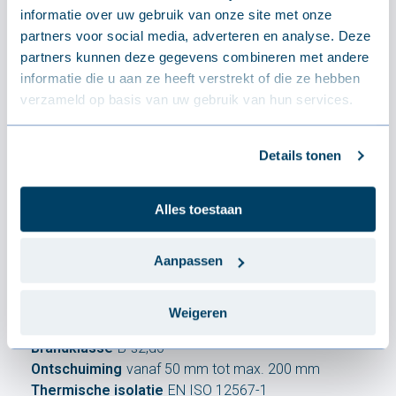
informatie over uw gebruik van onze site met onze
Schokbestendigheid
partners voor social media, adverteren en analyse. Deze
SB1200 (EN 16153:2013+A1:2015), Class A
partners kunnen deze gegevens combineren met andere
(ACR[M]001)
informatie die u aan ze heeft verstrekt of die ze hebben
Luchtdoorlaatbaarheid
< 10 m³/h.m bij 50 Pa
verzameld op basis van uw gebruik van hun services.
Waterdoorlatendheid
≤ 600 Pa (Klasse B)
Doordringbaarheidsgraad
(Te) 51%
Waterdampdoorlaatbaarheid
Details tonen
3.8 x 10-5 mg/m.m.h.Pa
Transparantie
53% volgens ASTM D1003
Alles toestaan
Thermische uitzetting
0.065 mm/m/K
Aanpassen
Isolatie
Weigeren
Brandklasse
B-s2,d0
Ontschuiming
vanaf 50 mm tot max. 200 mm
Thermische isolatie
EN ISO 12567-1